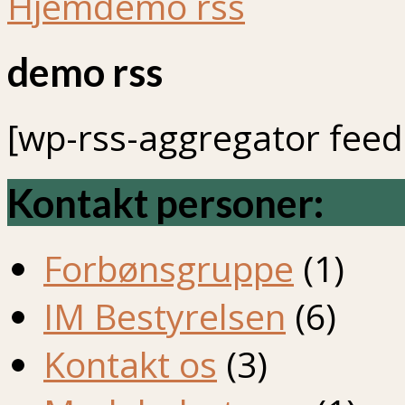
Hjem
demo rss
demo rss
[wp-rss-aggregator feed
Kontakt personer:
Forbønsgruppe
(1)
IM Bestyrelsen
(6)
Kontakt os
(3)