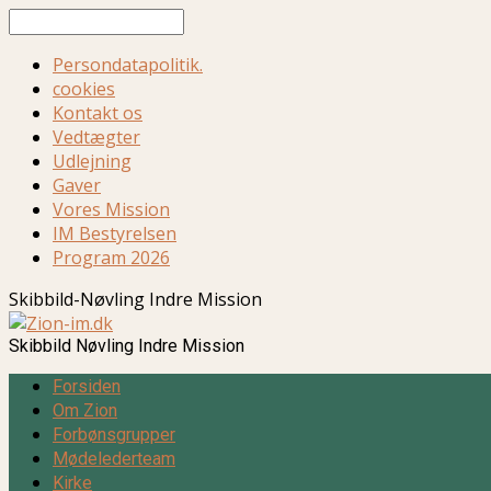
Søg
Persondatapolitik.
cookies
Kontakt os
Vedtægter
Udlejning
Gaver
Vores Mission
IM Bestyrelsen
Program 2026
Skibbild-Nøvling Indre Mission
Skibbild Nøvling Indre Mission
Forsiden
Om Zion
Forbønsgrupper
Mødelederteam
Kirke