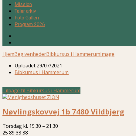
Mission
Taler arkiv
Foto Galleri
Program 2026
Hjem
Begivenheder
Bibkursus i Hammerum
Image
Uploadet
29/07/2021
Bibkursus i Hammerum
Tilbage til Bibkursus i Hammerum
Nøvlingskovvej 1b 7480 Vildbjerg
Torsdag kl. 19.30 – 21.30
25 89 33 38