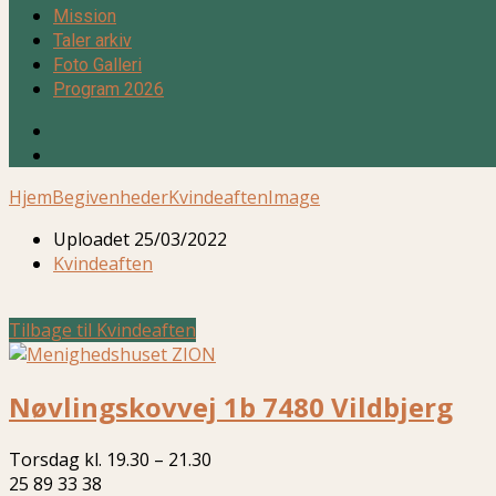
Mission
Taler arkiv
Foto Galleri
Program 2026
Hjem
Begivenheder
Kvindeaften
Image
Uploadet
25/03/2022
Kvindeaften
Tilbage til Kvindeaften
Nøvlingskovvej 1b 7480 Vildbjerg
Torsdag kl. 19.30 – 21.30
25 89 33 38