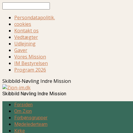
Søg
Persondatapolitik.
cookies
Kontakt os
Vedtægter
Udlejning
Gaver
Vores Mission
IM Bestyrelsen
Program 2026
Skibbild-Nøvling Indre Mission
Skibbild Nøvling Indre Mission
Forsiden
Om Zion
Forbønsgrupper
Mødelederteam
Kirke