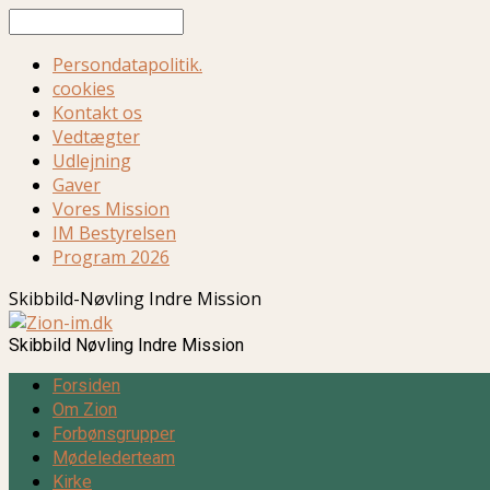
Søg
Persondatapolitik.
cookies
Kontakt os
Vedtægter
Udlejning
Gaver
Vores Mission
IM Bestyrelsen
Program 2026
Skibbild-Nøvling Indre Mission
Skibbild Nøvling Indre Mission
Forsiden
Om Zion
Forbønsgrupper
Mødelederteam
Kirke