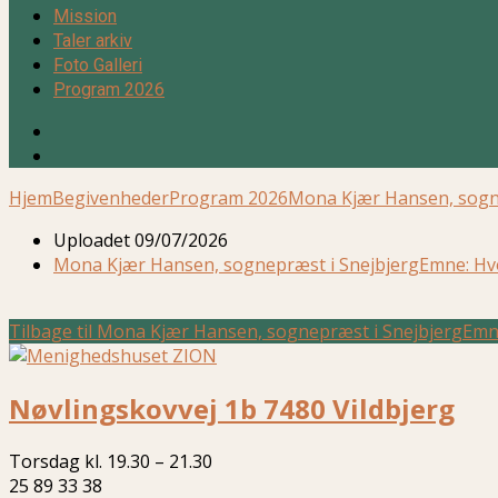
Mission
Taler arkiv
Foto Galleri
Program 2026
Hjem
Begivenheder
Program 2026
Mona Kjær Hansen, sog
Uploadet
09/07/2026
Mona Kjær Hansen, sognepræst i SnejbjergEmne: Hv
Tilbage til Mona Kjær Hansen, sognepræst i SnejbjergEm
Nøvlingskovvej 1b 7480 Vildbjerg
Torsdag kl. 19.30 – 21.30
25 89 33 38