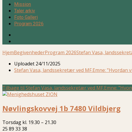
Mission
Taler arkiv
Foto Galleri
Program 2026
Hjem
Begivenheder
Program 2026
Stefan Vasa, landssekre
Uploadet
24/11/2025
Stefan Vasa, landssekretær ved MF.Emne: ”Hvordan vi 
Tilbage til Stefan Vasa, landssekretær ved MF.Emne: ”Hvorda
Nøvlingskovvej 1b 7480 Vildbjerg
Torsdag kl. 19.30 – 21.30
25 89 33 38