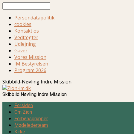
Søg
Persondatapolitik.
cookies
Kontakt os
Vedtægter
Udlejning
Gaver
Vores Mission
IM Bestyrelsen
Program 2026
Skibbild-Nøvling Indre Mission
Skibbild Nøvling Indre Mission
Forsiden
Om Zion
Forbønsgrupper
Mødelederteam
Kirke