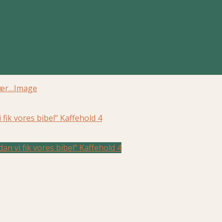
tær…
Image
fik vores bibel” Kaffehold 4
n vi fik vores bibel” Kaffehold 4