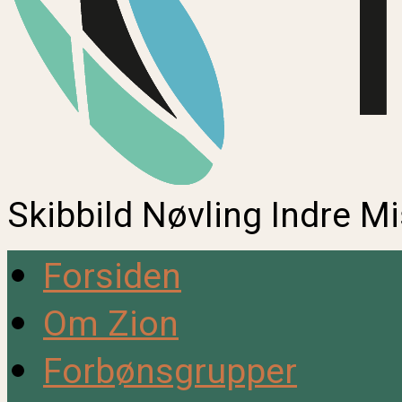
Skibbild Nøvling Indre M
Forsiden
Om Zion
Forbønsgrupper