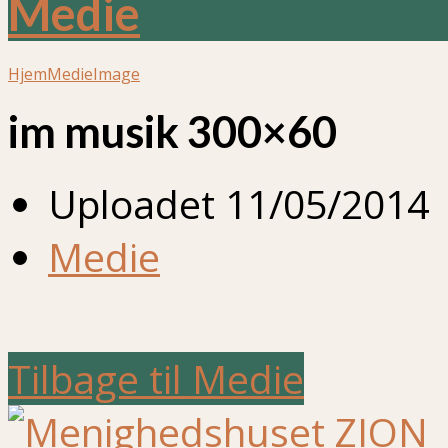
Medie
Hjem
Medie
Image
im musik 300×60
Uploadet
11/05/2014
Medie
Tilbage til Medie