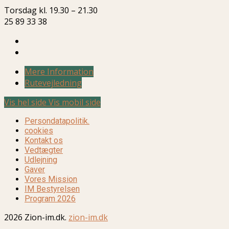
Torsdag kl. 19.30 – 21.30
25 89 33 38
Mere Information
Rutevejledning
Vis hel side
Vis mobil side
Persondatapolitik.
cookies
Kontakt os
Vedtægter
Udlejning
Gaver
Vores Mission
IM Bestyrelsen
Program 2026
2026 Zion-im.dk.
zion-im.dk