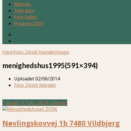
Mission
Taler arkiv
Foto Galleri
Program 2026
Hjem
Foto 24.stk blandet
Image
menighedshus1995(591×394)
Uploadet
02/06/2014
Foto 24.stk blandet
Tilbage til Foto 24.stk blandet
Nøvlingskovvej 1b 7480 Vildbjerg