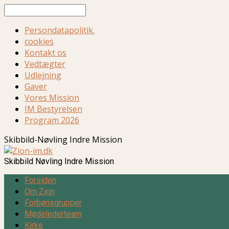
Søg
Persondatapolitik.
cookies
Kontakt os
Vedtægter
Udlejning
Gaver
Vores Mission
IM Bestyrelsen
Program 2026
Skibbild-Nøvling Indre Mission
Skibbild Nøvling Indre Mission
Forsiden
Om Zion
Forbønsgrupper
Mødelederteam
Kirke