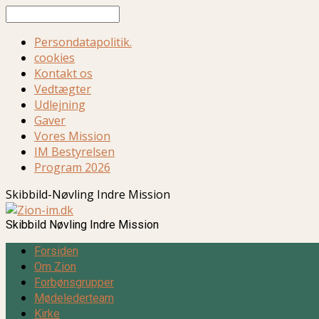
Søg
Persondatapolitik.
cookies
Kontakt os
Vedtægter
Udlejning
Gaver
Vores Mission
IM Bestyrelsen
Program 2026
Skibbild-Nøvling Indre Mission
Skibbild Nøvling Indre Mission
Forsiden
Om Zion
Forbønsgrupper
Mødelederteam
Kirke