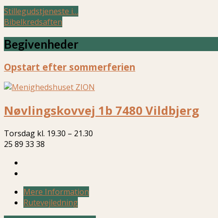
Stillegudstjeneste i…
Bibelkredsaften
Begivenheder
Opstart efter sommerferien
Nøvlingskovvej 1b 7480 Vildbjerg
Torsdag kl. 19.30 – 21.30
25 89 33 38
Mere Information
Rutevejledning