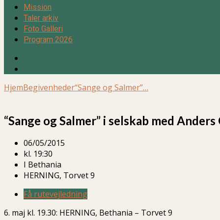
Mission
Taler arkiv
Foto Galleri
Program 2026
Hjem
Begivenheder
“Sange og Salmer”…
“Sange og Salmer” i selskab med Anders 
06/05/2015
kl. 19:30
I Bethania
HERNING, Torvet 9
Få rutevejledning
6. maj kl. 19.30: HERNING, Bethania – Torvet 9