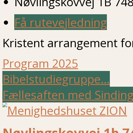
Nøvlingskovvej 1B 748
Få rutevejledning
Kristent arrangement fo
Program 2025
Bibelstudiegruppe…
Fællesaften med Sindin
Nøvlingskovvej 1b 7