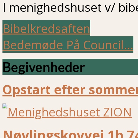
I menighedshuset v/ bib
Bibelkredsaften
Bedemøde På Council…
Begivenheder
Opstart efter sommer
Nøvlingskovvej 1b 7