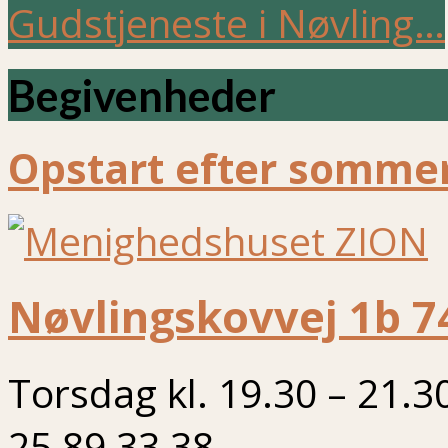
Gudstjeneste i Nøvling…
Begivenheder
Opstart efter sommer
Nøvlingskovvej 1b 7
Torsdag kl. 19.30 – 21.3
25 89 33 38