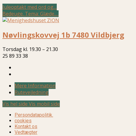
Juleoptakt med ord og…
Bedeuge. Tema: Glæde.…
Nøvlingskovvej 1b 7480 Vildbjerg
Torsdag kl. 19.30 – 21.30
25 89 33 38
Mere Information
Rutevejledning
Vis hel side
Vis mobil side
Persondatapolitik.
cookies
Kontakt os
Vedtægter