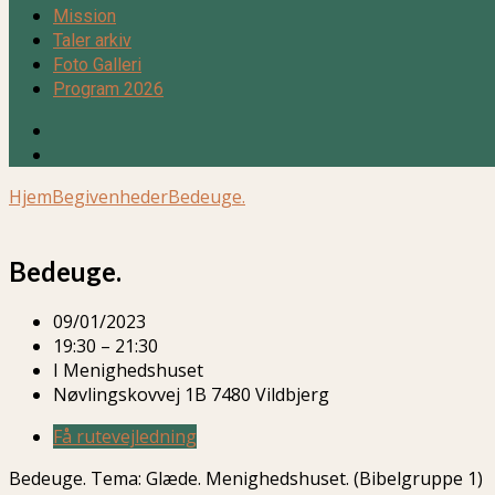
Mission
Taler arkiv
Foto Galleri
Program 2026
Hjem
Begivenheder
Bedeuge.
Bedeuge.
09/01/2023
19:30 – 21:30
I Menighedshuset
Nøvlingskovvej 1B 7480 Vildbjerg
Få rutevejledning
Bedeuge. Tema: Glæde. Menighedshuset. (Bibelgruppe 1)