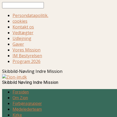
Søg
Persondatapolitik.
cookies
Kontakt os
Vedtægter
Udlejning
Gaver
Vores Mission
IM Bestyrelsen
Program 2026
Skibbild-Nøvling Indre Mission
Skibbild Nøvling Indre Mission
Forsiden
Om Zion
Forbønsgrupper
Mødelederteam
Kirke