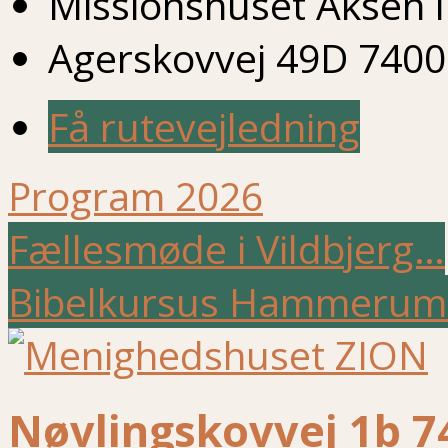
Missionshuset Aksen
Agerskovvej 49D 7400
Få rutevejledning
Program 2026
Fællesmøde i Vildbjerg…
Bibelkursus Hammerum
Nøvlingskovvej 1b 7