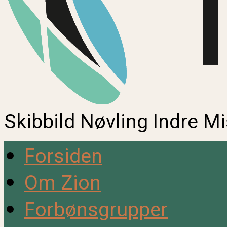
Skibbild Nøvling Indre M
Forsiden
Om Zion
Forbønsgrupper