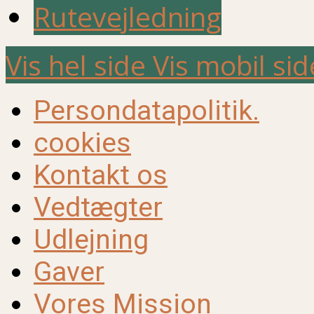
Rutevejledning
Vis hel side
Vis mobil sid
Persondatapolitik.
cookies
Kontakt os
Vedtægter
Udlejning
Gaver
Vores Mission