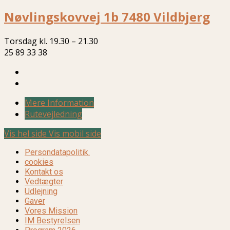
Nøvlingskovvej 1b 7480 Vildbjerg
Torsdag kl. 19.30 – 21.30
25 89 33 38
Mere Information
Rutevejledning
Vis hel side
Vis mobil side
Persondatapolitik.
cookies
Kontakt os
Vedtægter
Udlejning
Gaver
Vores Mission
IM Bestyrelsen