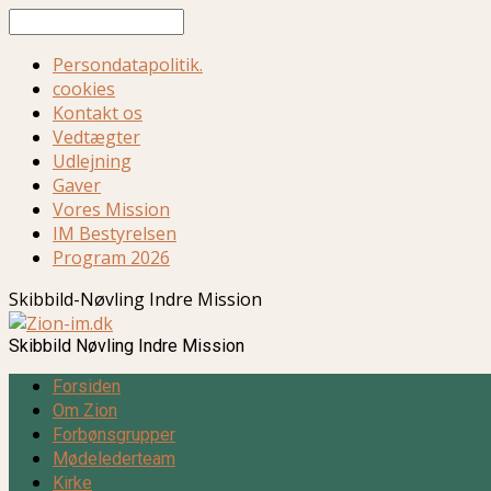
Søg
Persondatapolitik.
cookies
Kontakt os
Vedtægter
Udlejning
Gaver
Vores Mission
IM Bestyrelsen
Program 2026
Skibbild-Nøvling Indre Mission
Skibbild Nøvling Indre Mission
Forsiden
Om Zion
Forbønsgrupper
Mødelederteam
Kirke