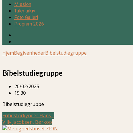
Mission
Taler arkiv
Foto Galleri
Program 2026
Hjem
Begivenheder
Bibelstudiegruppe
Bibelstudiegruppe
20/02/2025
19:30
Bibelstudiegruppe
Fritidsforkynder Hans…
Villy Jacobsen, Børkop