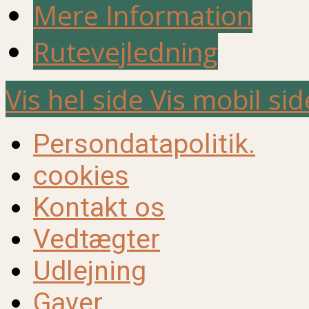
Mere Information
Rutevejledning
Vis hel side
Vis mobil sid
Persondatapolitik.
cookies
Kontakt os
Vedtægter
Udlejning
Gaver