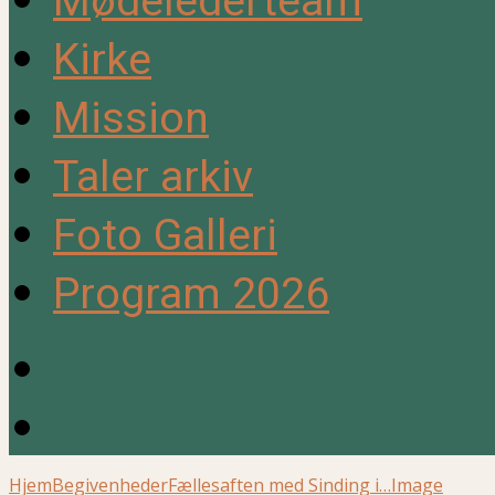
Mødelederteam
Kirke
Mission
Taler arkiv
Foto Galleri
Program 2026
Hjem
Begivenheder
Fællesaften med Sinding i…
Image