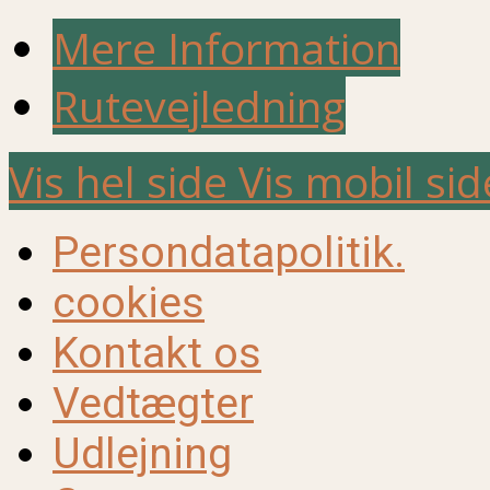
Mere Information
Rutevejledning
Vis hel side
Vis mobil sid
Persondatapolitik.
cookies
Kontakt os
Vedtægter
Udlejning