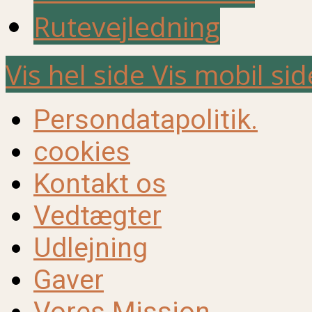
Rutevejledning
Vis hel side
Vis mobil sid
Persondatapolitik.
cookies
Kontakt os
Vedtægter
Udlejning
Gaver