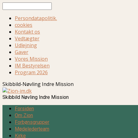
Søg
Persondatapolitik.
cookies
Kontakt os
Vedtægter
Udlejning
Gaver
Vores Mission
IM Bestyrelsen
Program 2026
Skibbild-Nøvling Indre Mission
Skibbild Nøvling Indre Mission
Forsiden
Om Zion
Forbønsgrupper
Mødelederteam
Kirke