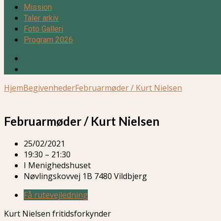
Mission
Taler arkiv
Foto Galleri
Program 2026
Hjem
Begivenheder
Februarmøder / Kurt Nielsen
Februarmøder / Kurt Nielsen
25/02/2021
19:30 – 21:30
I Menighedshuset
Nøvlingskovvej 1B 7480 Vildbjerg
Få rutevejledning
Kurt Nielsen fritidsforkynder