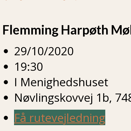
Flemming Harpøth Møl
29/10/2020
19:30
I Menighedshuset
Nøvlingskovvej 1b, 74
Få rutevejledning