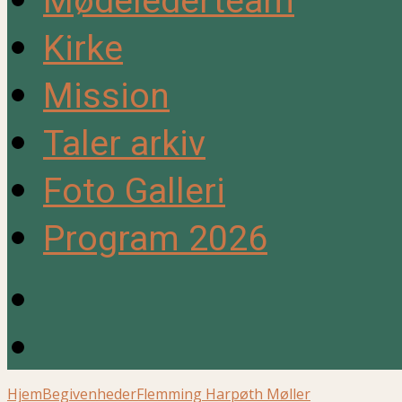
Mødelederteam
Kirke
Mission
Taler arkiv
Foto Galleri
Program 2026
Hjem
Begivenheder
Flemming Harpøth Møller