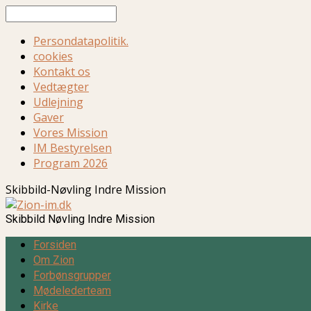
Søg
Persondatapolitik.
cookies
Kontakt os
Vedtægter
Udlejning
Gaver
Vores Mission
IM Bestyrelsen
Program 2026
Skibbild-Nøvling Indre Mission
Skibbild Nøvling Indre Mission
Forsiden
Om Zion
Forbønsgrupper
Mødelederteam
Kirke