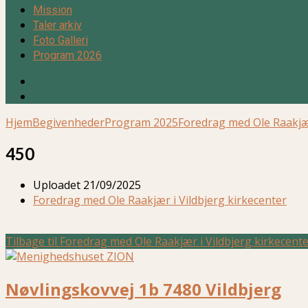
Mission
Taler arkiv
Foto Galleri
Program 2026
Hjem
Begivenheder
Program 2025
Foredrag med Ole Raakjæ
450
Uploadet
21/09/2025
Foredrag med Ole Raakjær i Vildbjerg kirkecenter
Tilbage til Foredrag med Ole Raakjær i Vildbjerg kirkecent
Nøvlingskovvej 1b 7480 Vildbjerg