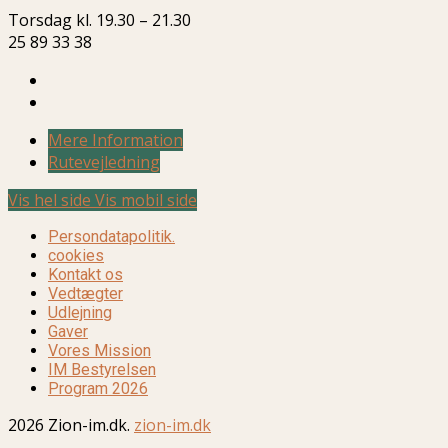
Torsdag kl. 19.30 – 21.30
25 89 33 38
Mere Information
Rutevejledning
Vis hel side
Vis mobil side
Persondatapolitik.
cookies
Kontakt os
Vedtægter
Udlejning
Gaver
Vores Mission
IM Bestyrelsen
Program 2026
2026 Zion-im.dk.
zion-im.dk