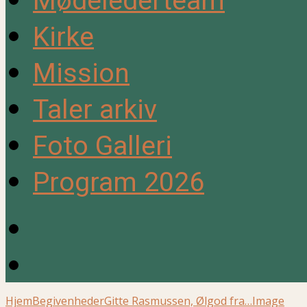
Mødelederteam
Kirke
Mission
Taler arkiv
Foto Galleri
Program 2026
Hjem
Begivenheder
Gitte Rasmussen, Ølgod fra…
Image