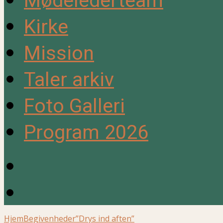
Mødelederteam
Kirke
Mission
Taler arkiv
Foto Galleri
Program 2026
Hjem
Begivenheder
”Drys ind aften”