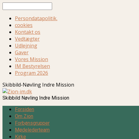
Søg
Persondatapolitik.
cookies
Kontakt os
Vedtægter
Udlejning
Gaver
Vores Mission
IM Bestyrelsen
Program 2026
Skibbild-Nøvling Indre Mission
Skibbild Nøvling Indre Mission
Forsiden
Om Zion
Forbønsgrupper
Mødelederteam
Kirke