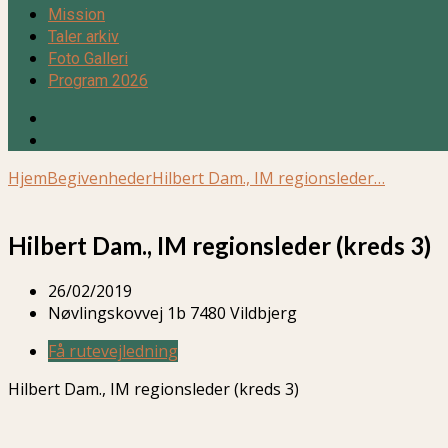
Mission
Taler arkiv
Foto Galleri
Program 2026
Hjem
Begivenheder
Hilbert Dam., IM regionsleder…
Hilbert Dam., IM regionsleder (kreds 3)
26/02/2019
Nøvlingskovvej 1b 7480 Vildbjerg
Få rutevejledning
Hilbert Dam., IM regionsleder (kreds 3)