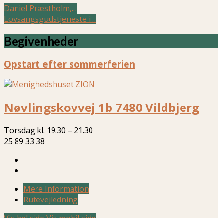
Daniel Præstholm,…
Lovsangsgudstjeneste i…
Begivenheder
Opstart efter sommerferien
Nøvlingskovvej 1b 7480 Vildbjerg
Torsdag kl. 19.30 – 21.30
25 89 33 38
Mere Information
Rutevejledning