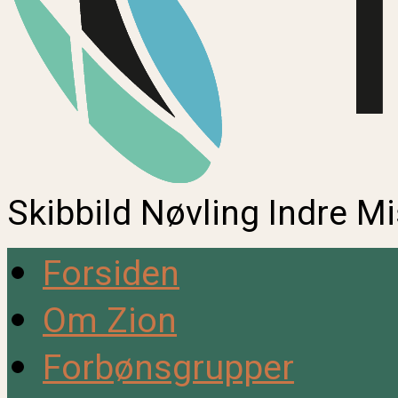
Skibbild Nøvling Indre M
Forsiden
Om Zion
Forbønsgrupper