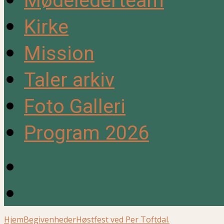
Mødelederteam
Kirke
Mission
Taler arkiv
Foto Galleri
Program 2026
Hjem
Begivenheder
Høstfest ved Per Toftdal.