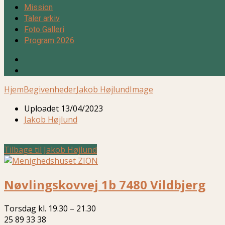
Mission
Taler arkiv
Foto Galleri
Program 2026
Hjem
Begivenheder
Jakob Højlund
Image
Uploadet
13/04/2023
Jakob Højlund
Tilbage til Jakob Højlund
Nøvlingskovvej 1b 7480 Vildbjerg
Torsdag kl. 19.30 – 21.30
25 89 33 38