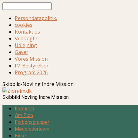
Søg
Persondatapolitik.
cookies
Kontakt os
Vedtægter
Udlejning
Gaver
Vores Mission
IM Bestyrelsen
Program 2026
Skibbild-Nøvling Indre Mission
Skibbild Nøvling Indre Mission
Forsiden
Om Zion
Forbønsgrupper
Mødelederteam
Kirke