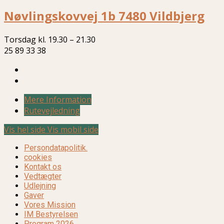
Nøvlingskovvej 1b 7480 Vildbjerg
Torsdag kl. 19.30 – 21.30
25 89 33 38
Mere Information
Rutevejledning
Vis hel side
Vis mobil side
Persondatapolitik.
cookies
Kontakt os
Vedtægter
Udlejning
Gaver
Vores Mission
IM Bestyrelsen
Program 2026