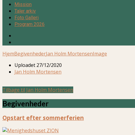
Mission
Taler arkiv
Foto Galleri
Program 2026
Hjem
Begivenheder
Jan Holm Mortensen
Image
Uploadet
27/12/2020
Jan Holm Mortensen
Tilbage til Jan Holm Mortensen
Begivenheder
Opstart efter sommerferien