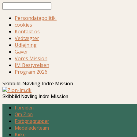
Søg
Persondatapolitik.
cookies
Kontakt os
Vedtægter
Udlejning
Gaver
Vores Mission
IM Bestyrelsen
Program 2026
Skibbild-Nøvling Indre Mission
Skibbild Nøvling Indre Mission
Forsiden
Om Zion
Forbønsgrupper
Mødelederteam
Kirke