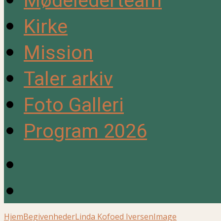
Mødelederteam
Kirke
Mission
Taler arkiv
Foto Galleri
Program 2026
Hjem
Begivenheder
Linda Kofoed Iversen
Image