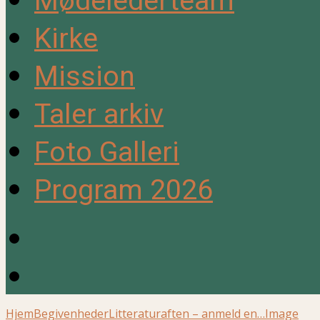
Mødelederteam
Kirke
Mission
Taler arkiv
Foto Galleri
Program 2026
Hjem
Begivenheder
Litteraturaften – anmeld en…
Image