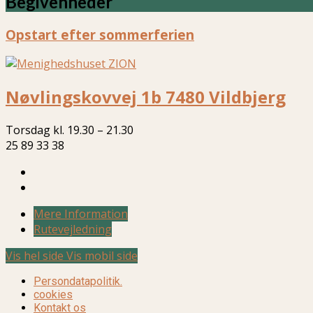
Begivenheder
Opstart efter sommerferien
Nøvlingskovvej 1b 7480 Vildbjerg
Torsdag kl. 19.30 – 21.30
25 89 33 38
Mere Information
Rutevejledning
Vis hel side
Vis mobil side
Persondatapolitik.
cookies
Kontakt os