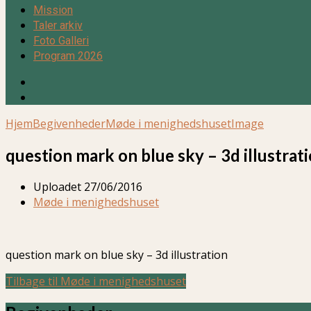
Mission
Taler arkiv
Foto Galleri
Program 2026
Hjem
Begivenheder
Møde i menighedshuset
Image
question mark on blue sky – 3d illustrat
Uploadet
27/06/2016
Møde i menighedshuset
question mark on blue sky – 3d illustration
Tilbage til Møde i menighedshuset