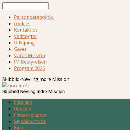
Søg
Persondatapolitik.
cookies
Kontakt os
Vedtægter
Udlejning
Gaver
Vores Mission
IM Bestyrelsen
Program 2026
Skibbild-Nøvling Indre Mission
Skibbild Nøvling Indre Mission
Forsiden
Om Zion
Forbønsgrupper
Mødelederteam
Kirke