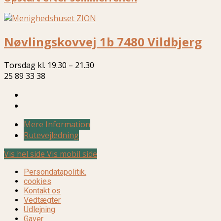
Nøvlingskovvej 1b 7480 Vildbjerg
Torsdag kl. 19.30 – 21.30
25 89 33 38
Mere Information
Rutevejledning
Vis hel side
Vis mobil side
Persondatapolitik.
cookies
Kontakt os
Vedtægter
Udlejning
Gaver