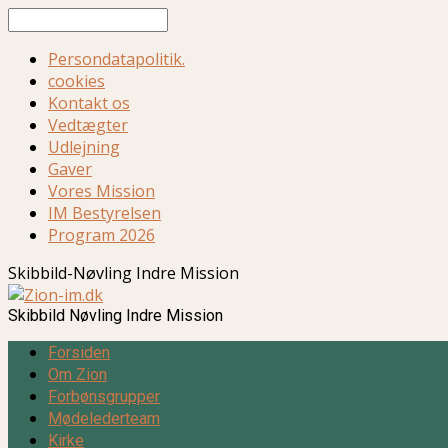
Søg
Persondatapolitik.
cookies
Kontakt os
Vedtægter
Udlejning
Gaver
Vores Mission
IM Bestyrelsen
Program 2026
Skibbild-Nøvling Indre Mission
Skibbild Nøvling Indre Mission
Forsiden
Om Zion
Forbønsgrupper
Mødelederteam
Kirke