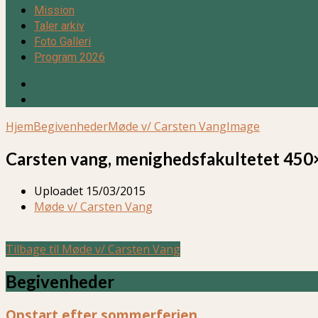
Mission
Taler arkiv
Foto Galleri
Program 2026
Hjem
Begivenheder
Møde v/ Carsten Vang
Image
Carsten vang, menighedsfakultetet 45
Uploadet
15/03/2015
Møde v/ Carsten Vang
Tilbage til Møde v/ Carsten Vang
Begivenheder
Opstart efter sommerferien