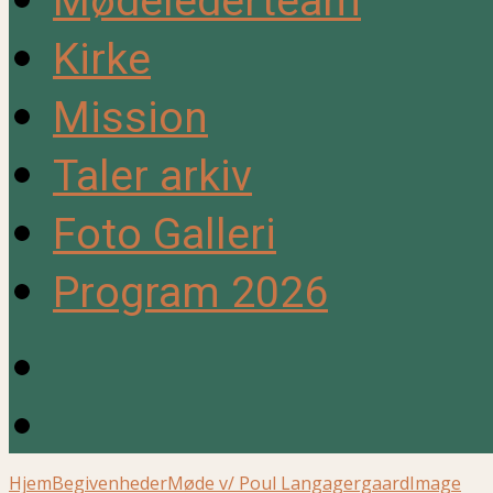
Mødelederteam
Kirke
Mission
Taler arkiv
Foto Galleri
Program 2026
Hjem
Begivenheder
Møde v/ Poul Langagergaard
Image