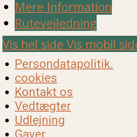
Mere Information
Rutevejledning
Vis hel side
Vis mobil sid
Persondatapolitik.
cookies
Kontakt os
Vedtægter
Udlejning
Gaver