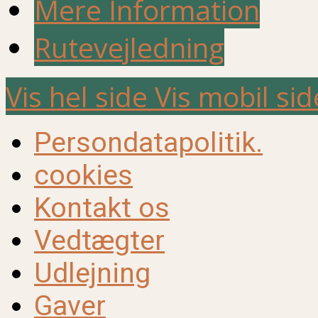
Mere Information
Rutevejledning
Vis hel side
Vis mobil sid
Persondatapolitik.
cookies
Kontakt os
Vedtægter
Udlejning
Gaver