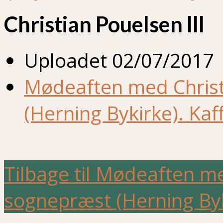
Christian Pouelsen lll
Uploadet
02/07/2017
Mødeaften med Christ
(Herning Bykirke). Kaf
Tilbage til Mødeaften m
sognepræst (Herning Byki