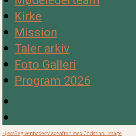
Mødelederteam
Kirke
Mission
Taler arkiv
Foto Galleri
Program 2026
Hjem
Begivenheder
Mødeaften med Christian…
Image