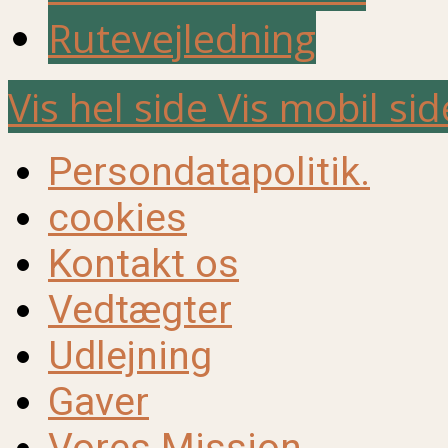
Rutevejledning
Vis hel side
Vis mobil sid
Persondatapolitik.
cookies
Kontakt os
Vedtægter
Udlejning
Gaver
Vores Mission