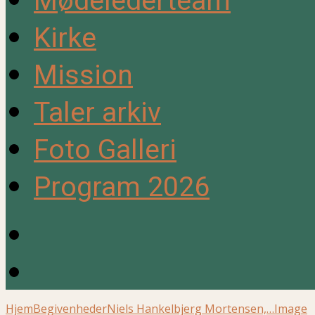
Mødelederteam
Kirke
Mission
Taler arkiv
Foto Galleri
Program 2026
Hjem
Begivenheder
Niels Hankelbjerg Mortensen,…
Image