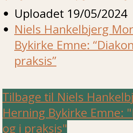
Uploadet
19/05/2024
Niels Hankelbjerg Mo
Bykirke Emne: “Diakoni
praksis”
Tilbage til Niels Hankel
Herning Bykirke Emne: "D
og i praksis"