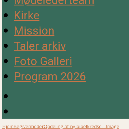
Mødelederteam
Kirke
Mission
Taler arkiv
Foto Galleri
Program 2026
Hjem
Begivenheder
Opdeling af ny bibelkredse.…
Image