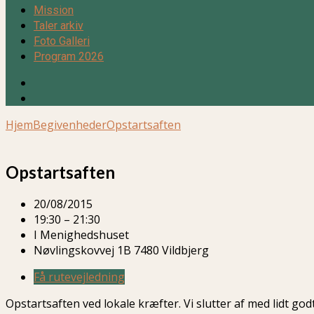
Mission
Taler arkiv
Foto Galleri
Program 2026
Hjem
Begivenheder
Opstartsaften
Opstartsaften
20/08/2015
19:30 – 21:30
I Menighedshuset
Nøvlingskovvej 1B 7480 Vildbjerg
Få rutevejledning
Opstartsaften ved lokale kræfter. Vi slutter af med lidt godt