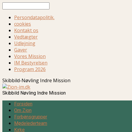
Søg
Persondatapolitik.
cookies
Kontakt os
Vedtægter
Udlejning
Gaver
Vores Mission
IM Bestyrelsen
Program 2026
Skibbild-Nøvling Indre Mission
Skibbild Nøvling Indre Mission
Forsiden
Om Zion
Forbønsgrupper
Mødelederteam
Kirke