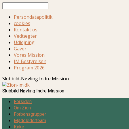
Søg
Persondatapolitik.
cookies
Kontakt os
Vedtægter
Udlejning
Gaver
Vores Mission
IM Bestyrelsen
Program 2026
Skibbild-Nøvling Indre Mission
Skibbild Nøvling Indre Mission
Forsiden
Om Zion
Forbønsgrupper
Mødelederteam
Kirke