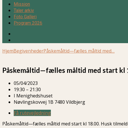
Mission
Taler arkiv
Foto Galleri
Program 2026
Hjem
Begivenheder
Påskemåltid—fælles måltid med…
Påskemåltid—fælles måltid med start kl 
05/04/2023
19:30 – 21:30
I Menighedshuset
Nøvlingskovvej 1B 7480 Vildbjerg
Få rutevejledning
Påskemåltid—fælles måltid med start kl 18.00. Husk tilmeld