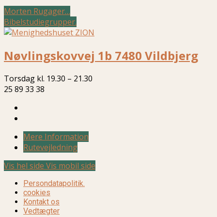
Morten Rugager…
Bibelstudiegrupper.
Nøvlingskovvej 1b 7480 Vildbjerg
Torsdag kl. 19.30 – 21.30
25 89 33 38
Mere Information
Rutevejledning
Vis hel side
Vis mobil side
Persondatapolitik.
cookies
Kontakt os
Vedtægter