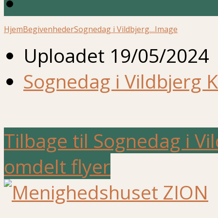
Hjem
Begivenheder
Sognedag i Vildbjerg…
Image
Uploadet
19/05/2024
Sognedag i Vildbjerg K
Tilbage til Sognedag i Vi
omdelt flyer