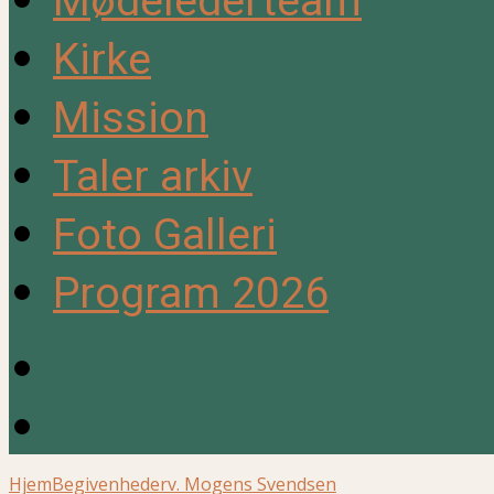
Mødelederteam
Kirke
Mission
Taler arkiv
Foto Galleri
Program 2026
Hjem
Begivenheder
v. Mogens Svendsen