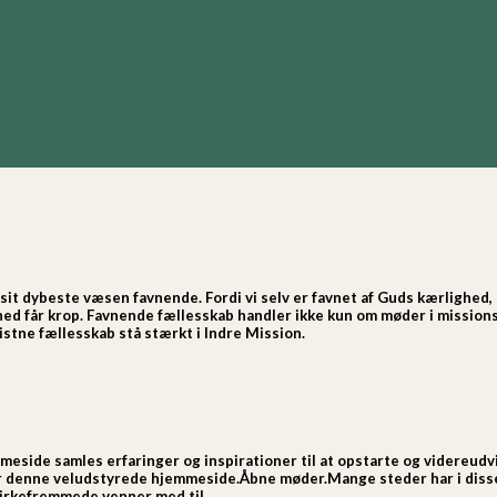
 i sit dybeste væsen favnende. Fordi vi selv er favnet af Guds kærlighed
hed får krop. Favnende fællesskab handler ikke kun om møder i missio
tne fællesskab stå stærkt i Indre Mission.
meside samles erfaringer og inspirationer til at opstarte og videreudv
denne veludstyrede hjemmeside.Åbne møder.Mange steder har i disse å
kirkefremmede venner med til.