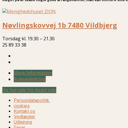
Nøvlingskovvej 1b 7480 Vildbjerg
Torsdag kl. 19.30 – 21.30
25 89 33 38
Mere Information
Rutevejledning
Vis hel side
Vis mobil side
Persondatapolitik.
cookies
Kontakt os
Vedtægter
Udlejning
Gaver