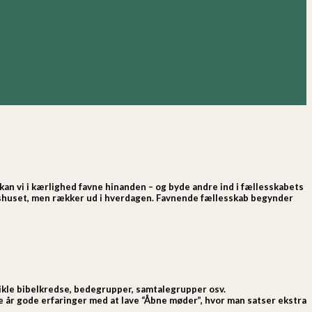
, kan vi i kærlighed favne hinanden – og byde andre ind i fællesskabets
nshuset, men rækker ud i hverdagen. Favnende fællesskab begynder
ikle bibelkredse, bedegrupper, samtalegrupper osv.
r gode erfaringer med at lave “Åbne møder”, hvor man satser ekstra