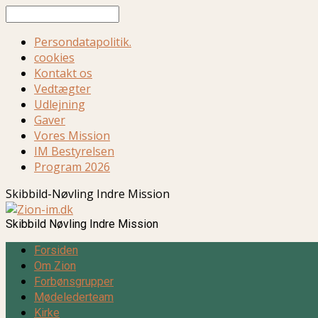
Søg
Persondatapolitik.
cookies
Kontakt os
Vedtægter
Udlejning
Gaver
Vores Mission
IM Bestyrelsen
Program 2026
Skibbild-Nøvling Indre Mission
Skibbild Nøvling Indre Mission
Forsiden
Om Zion
Forbønsgrupper
Mødelederteam
Kirke