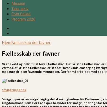
Mission
Taler arkiv
Foto Galleri
Program 2026
Hjem
Fællesskab der favner
Fællesskab der favner
Vi er skabt og døbt til at leve i fællesskab. Det kristne fællesskab er
varme.Det kristne fællesskab er stedet, hvor Guds omsorg og kærlig
med gæstfrie og favnende mennesker. Derfor må arbejdet med det kris
smaagrupper.dk
Smågrupper er en meget vigtig del af menighedens liv. På denne hjem
Ungdomskonsulent Per Ladekjær brænder for smågrupper og står for 
meget på at skabe nogle gode arrangementer, man kan invitere sine 