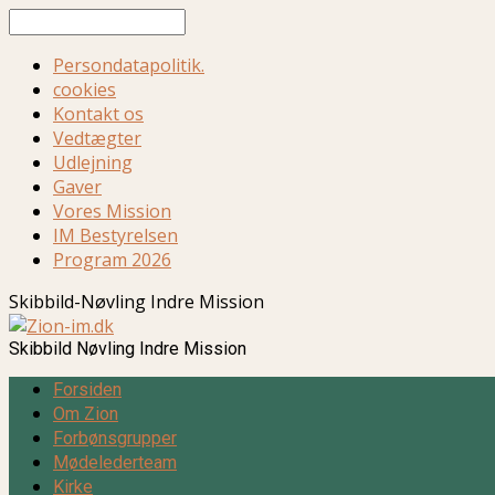
Søg
Persondatapolitik.
cookies
Kontakt os
Vedtægter
Udlejning
Gaver
Vores Mission
IM Bestyrelsen
Program 2026
Skibbild-Nøvling Indre Mission
Skibbild Nøvling Indre Mission
Forsiden
Om Zion
Forbønsgrupper
Mødelederteam
Kirke