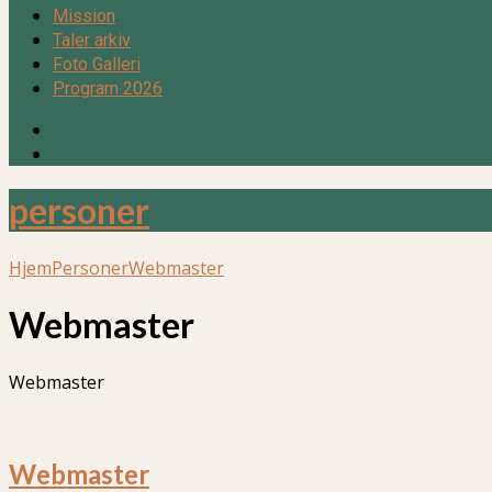
Mission
Taler arkiv
Foto Galleri
Program 2026
personer
Hjem
Personer
Webmaster
Webmaster
Webmaster
Webmaster