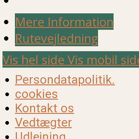
Mere Information
Rutevejledning
Vis hel side
Vis mobil sid
Persondatapolitik.
cookies
Kontakt os
Vedtægter
Udlejning