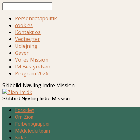
Søg
Persondatapolitik.
cookies
Kontakt os
Vedtægter
Udlejning
Gaver
Vores Mission
IM Bestyrelsen
Program 2026
Skibbild-Nøvling Indre Mission
Skibbild Nøvling Indre Mission
Forsiden
Om Zion
Forbønsgrupper
Mødelederteam
Kirke