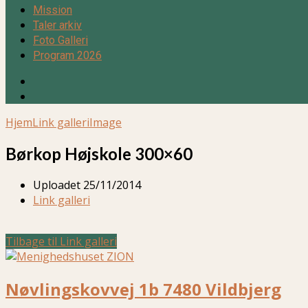
Mission
Taler arkiv
Foto Galleri
Program 2026
Hjem
Link galleri
Image
Børkop Højskole 300×60
Uploadet
25/11/2014
Link galleri
Tilbage til Link galleri
Nøvlingskovvej 1b 7480 Vildbjerg