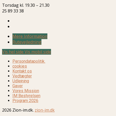
Torsdag kl. 19.30 – 21.30
25 89 33 38
Mere Information
Rutevejledning
Vis hel side
Vis mobil side
Persondatapolitik.
cookies
Kontakt os
Vedtægter
Udlejning
Gaver
Vores Mission
IM Bestyrelsen
Program 2026
2026 Zion-im.dk.
zion-im.dk