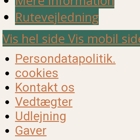
Mere Information
Rutevejledning
Vis hel side
Vis mobil sid
Persondatapolitik.
cookies
Kontakt os
Vedtægter
Udlejning
Gaver