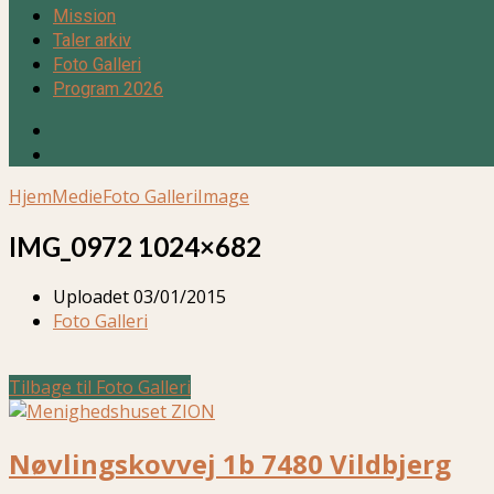
Mission
Taler arkiv
Foto Galleri
Program 2026
Hjem
Medie
Foto Galleri
Image
IMG_0972 1024×682
Uploadet
03/01/2015
Foto Galleri
Tilbage til Foto Galleri
Nøvlingskovvej 1b 7480 Vildbjerg