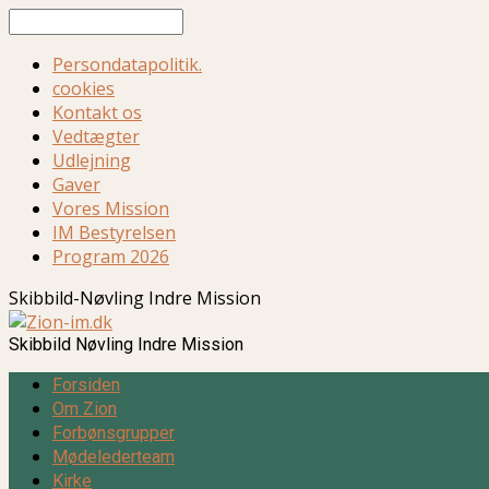
Søg
Persondatapolitik.
cookies
Kontakt os
Vedtægter
Udlejning
Gaver
Vores Mission
IM Bestyrelsen
Program 2026
Skibbild-Nøvling Indre Mission
Skibbild Nøvling Indre Mission
Forsiden
Om Zion
Forbønsgrupper
Mødelederteam
Kirke