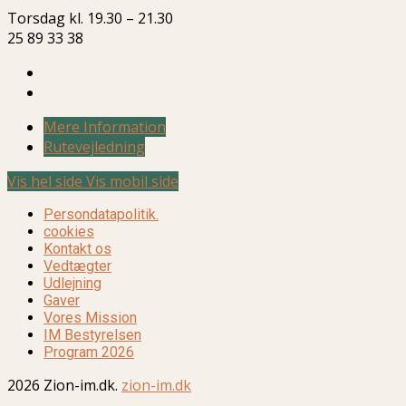
Torsdag kl. 19.30 – 21.30
25 89 33 38
Mere Information
Rutevejledning
Vis hel side
Vis mobil side
Persondatapolitik.
cookies
Kontakt os
Vedtægter
Udlejning
Gaver
Vores Mission
IM Bestyrelsen
Program 2026
2026 Zion-im.dk.
zion-im.dk